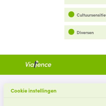
Cultuursensiti
Diversen
Contact
Cookie instellingen
Korte Veenteweg 9C
8161 PC Epe