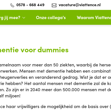
0578 - 668 449
vacature@viattence.nl
g jij mee?
Onze collega's
Waarom Viatten
mentie voor dummies
amelnaam voor meer dan 50 ziekten, waarbij de hersen
rwerken. Mensen met dementie hebben een combinat
eheugenverlies en veranderend gedrag. Wist je dat er 
ie hebben? Het aantal mensen met dementie zal de k
. Zo zijn er in 2040 meer dan 500.000 mensen met d
f miljoen!
ce haar vrijwilligers de mogelijkheid om de basis ove