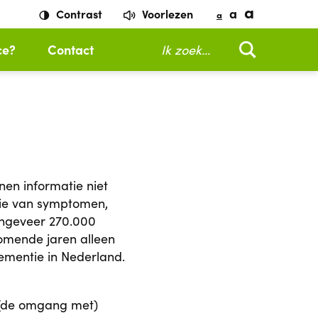
a
a
Contrast
Voorlezen
a
Zoeken
ce?
Contact
en informatie niet
ie van symptomen,
ongeveer 270.000
omende jaren alleen
ementie in Nederland.
r (de omgang met)