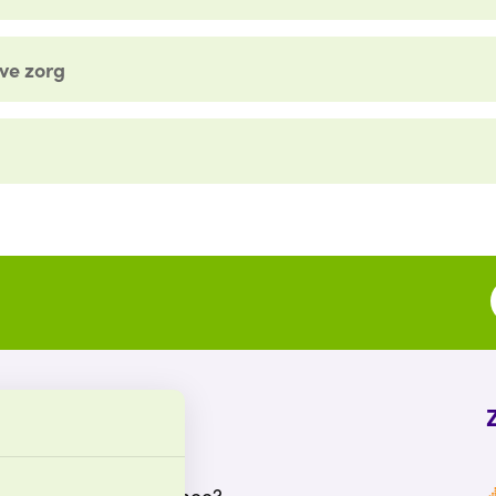
eve zorg
Snel naar
Vacatures