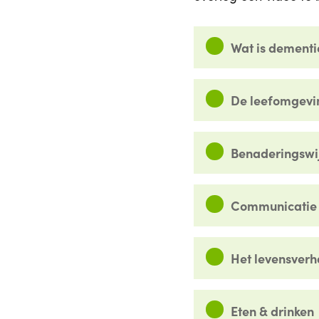
Wat is dementi
De leefomgevi
Benaderingswi
Communicatie
Het levensverh
Eten & drinken