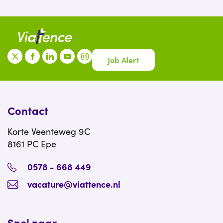
Job Alert
Contact
Korte Veenteweg 9C
8161 PC Epe
0578 - 668 449
vacature@viattence.nl
Snel naar