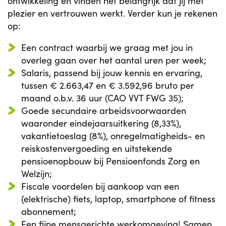
ontwikkeling en vinden het belangrijk dat jij met
plezier en vertrouwen werkt. Verder kun je rekenen
op:
Een contract waarbij we graag met jou in
overleg gaan over het aantal uren per week;
Salaris, passend bij jouw kennis en ervaring,
tussen € 2.663,47 en € 3.592,96 bruto per
maand o.b.v. 36 uur (CAO VVT FWG 35);
Goede secundaire arbeidsvoorwaarden
waaronder eindejaarsuitkering (8,33%),
vakantietoeslag (8%), onregelmatigheids- en
reiskostenvergoeding en uitstekende
pensioenopbouw bij Pensioenfonds Zorg en
Welzijn;
Fiscale voordelen bij aankoop van een
(elektrische) fiets, laptop, smartphone of fitness
abonnement;
Een fijne mensgerichte werkomgeving! Samen