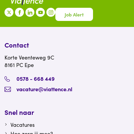
Job Alert
Contact
Korte Veenteweg 9C
8161 PC Epe
0578 - 668 449
vacature@viattence.nl
Snel naar
Vacatures
Hoe zorg jij mee?