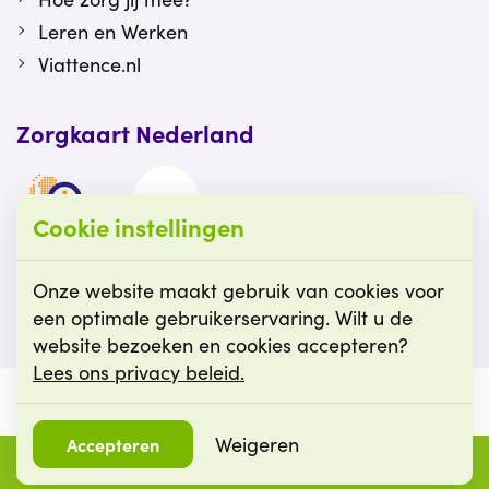
Leren en Werken
Viattence.nl
Zorgkaart Nederland
Cookie instellingen
Viattence is gewaardeerd op Zorgkaart
Nederland.
Onze website maakt gebruik van cookies voor
een optimale gebruikerservaring. Wilt u de
website bezoeken en cookies accepteren?
Lees ons privacy beleid.
© Viattence
Cookie instellingen
Weigeren
Accepteren
Menu
Vacatures