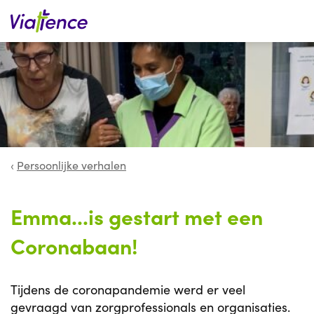
Zoeken
Persoonlijke verhalen
Emma...is gestart met een
Coronabaan!
Tijdens de coronapandemie werd er veel
gevraagd van zorgprofessionals en organisaties.