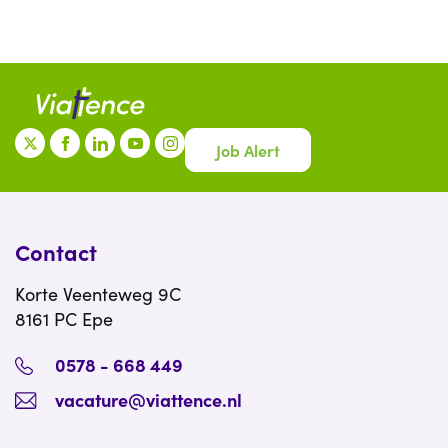
Job Alert
Contact
Korte Veenteweg 9C
8161 PC Epe
0578 - 668 449
vacature@viattence.nl