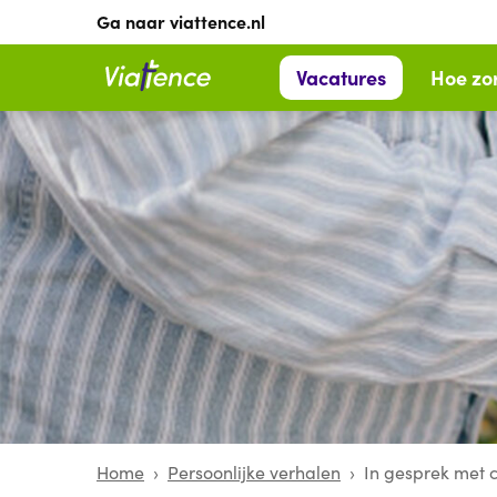
Ga naar viattence.nl
Vacatures
Hoe zor
Home
Persoonlijke verhalen
In gesprek met 