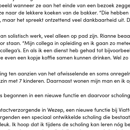
rbeeld wanneer ze aan het einde van een bezoek zeggen
t ze naar de lekkere koeken van de bakker. “Die hebb
, maar het spreekt ontzettend veel dankbaarheid uit. D
an solistisch werk, veel alleen op pad zijn. Rianne b
voor staan. “Mijn collega in opleiding en ik gaan zo 
collega’s. En als ik een dienst heb gehad tot bijvoorbe
e even een kopje koffie samen kunnen drinken. Wel zo g
ng ten aanzien van het afwisselende en soms onregel
ezin met 7 kinderen. Daarnaast wonen mijn man en ik op
is begonnen in een nieuwe functie en daarvoor scholing
ntactverzorgende in Wezep, een nieuwe functie bij Via
orgenden een speciaal ontwikkelde scholing die bestaat
leuk. Ik hoop dat ik tijdens de scholing kan leren nóg b