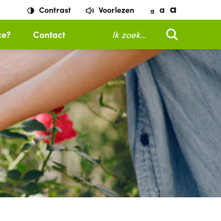
a
a
Contrast
Voorlezen
a
Zoeken
ce?
Contact