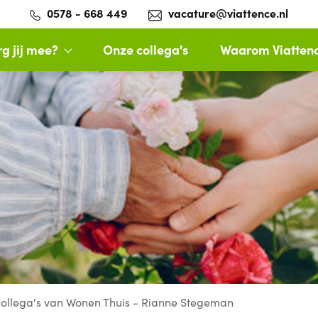
0578 - 668 449
vacature@viattence.nl
g jij mee?
Onze collega's
Waarom Viatten
collega's van Wonen Thuis - Rianne Stegeman