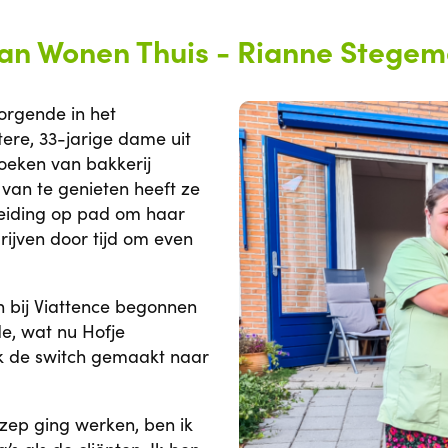
 van Wonen Thuis - Rianne Stege
orgende in het
ere, 33-jarige dame uit
oeken van bakkerij
 van te genieten heeft ze
pleiding op pad om haar
rijven door tijd om even
en bij Viattence begonnen
e, wat nu Hofje
 ik de switch gemaakt naar
ezep ging werken, ben ik