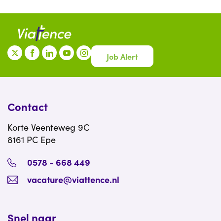
Job Alert
Contact
Korte Veenteweg 9C
8161 PC Epe
0578 - 668 449
vacature@viattence.nl
Snel naar